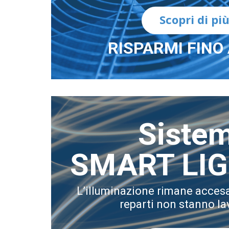
Scopri di pi
RISPARMI FINO
Siste
SMART LI
L’illuminazione rimane acces
reparti non stanno l