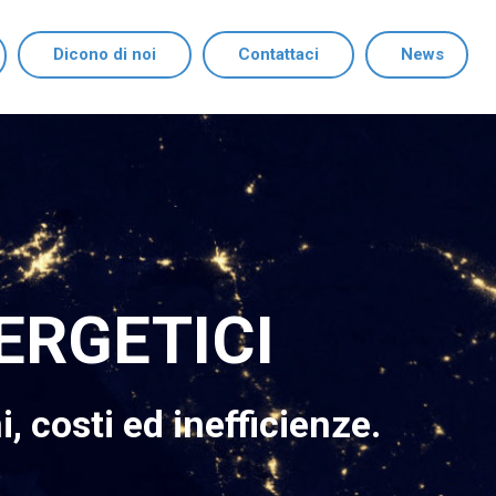
Dicono di noi
Contattaci
News
ERGETICI
, costi ed inefficienze.