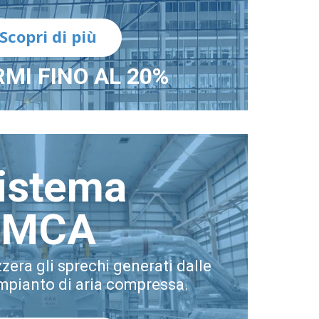
Scopri di più
MI FINO AL 20%
istema
MCA
zzera gli sprechi generati dalle
impianto di aria compressa.