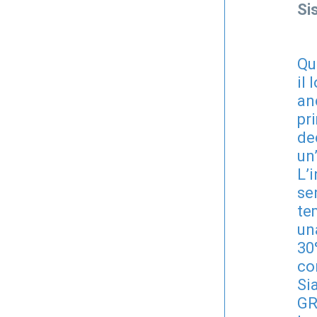
Si
Qu
il
an
pr
de
un
L’
se
tem
un
30
co
Si
GR