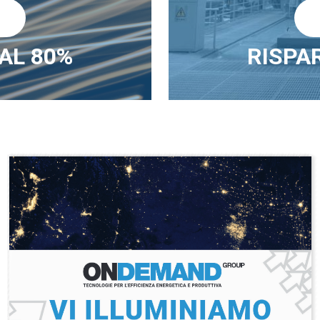
ù
 AL 80%
RISPAR