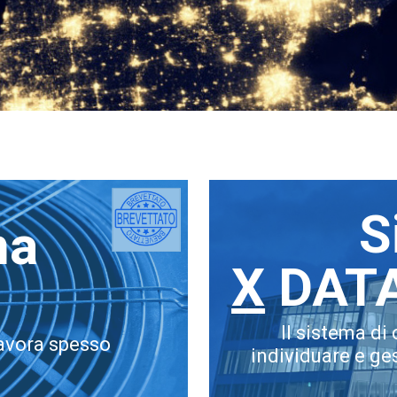
Scopri i nostri servizi
S
ma
X
DAT
Il sistema di
lavora spesso
individuare e ges