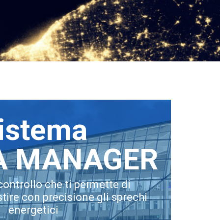
istema
A MANAGER
 controllo che ti permette di
tire con precisione gli sprechi
energetici