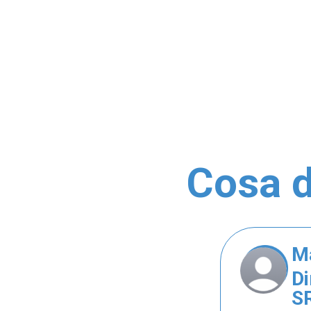
Cosa d
M
Di
S