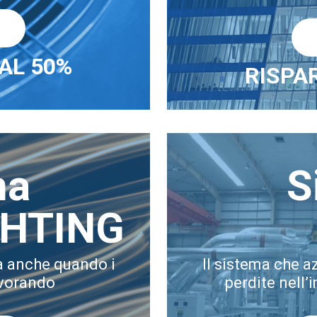
ù
 AL 50%
RISPAR
ma
S
GHTING
a anche quando i
Il sistema che a
avorando
perdite nell’