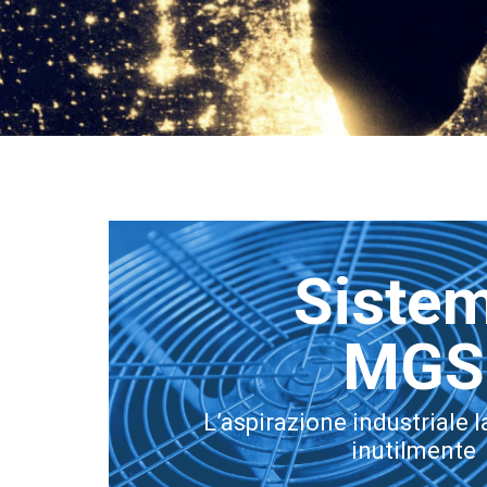
Siste
MGS
L’aspirazione industriale 
inutilmente