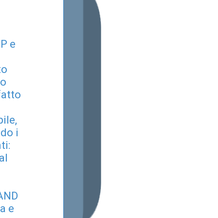
Ci è stato proposto di vede
Siamo rimasti veramente so
P e
funzionamento ed entusiasti
possibile. L’installazione è
to
interrompere il lavoro e ri
mo
tempi indicati.
fatto
Oggi abbiamo raggiunto risu
risparmi anche oltre il 50%
ile,
riduzione del rumore nell’a
ndo i
monitoraggio continuo del
ti:
ringraziare la ONDEMAND 
al
permesso di essere più soste
MAND
za e