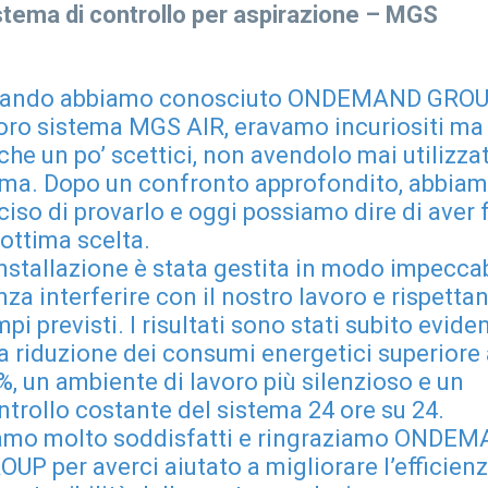
stema di controllo per aspirazione – MGS
ando abbiamo conosciuto ONDEMAND GROU
 loro sistema MGS AIR, eravamo incuriositi ma
che un po’ scettici, non avendolo mai utilizza
ima. Dopo un confronto approfondito, abbia
ciso di provarlo e oggi possiamo dire di aver 
’ottima scelta.
installazione è stata gestita in modo impeccab
nza interferire con il nostro lavoro e rispetta
pi previsti. I risultati sono stati subito eviden
a riduzione dei consumi energetici superiore 
%, un ambiente di lavoro più silenzioso e un
ntrollo costante del sistema 24 ore su 24.
amo molto soddisfatti e ringraziamo ONDE
OUP per averci aiutato a migliorare l’efficien